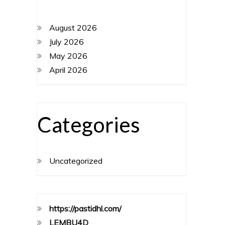
August 2026
July 2026
May 2026
April 2026
Categories
Uncategorized
https://pastidhl.com/
LEMBU4D